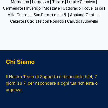
Mornasco | Lomazzo | Turate | Lurate Caccivio |
Cermenate | Inverigo | Mozzate | Cadorago | Rovellasca |
Villa Guardia | San Fermo della B. | Appiano Gentile |
Cabiate | Uggiate con Ronago | Carugo | Albavilla
Chi Siamo
Il Nostro Team di Supporto è disponibile h24, 7
giorni su 7, per rispondere a ogni tua richiesta o
urgenza.